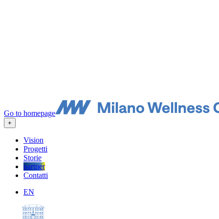
Go to homepage
+
Vision
Progetti
Storie
partner
Contatti
EN