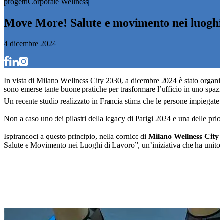
progetti
Corporate Wellness
M
o
v
e
M
o
r
e
!
S
a
l
u
t
e
e
m
o
v
i
m
e
n
t
o
n
e
i
l
u
o
g
h
4 dicembre 2024
I
n
v
i
s
t
a
d
i
M
i
l
a
n
o
W
e
l
l
n
e
s
s
C
i
t
y
2
0
3
0
,
a
d
i
c
e
m
b
r
e
2
0
2
4
è
s
t
a
t
o
o
r
g
a
n
i
s
o
n
o
e
m
e
r
s
e
t
a
n
t
e
b
u
o
n
e
p
r
a
t
i
c
h
e
p
e
r
t
r
a
s
f
o
r
m
a
r
e
l
’
u
f
f
i
c
i
o
i
n
u
n
o
s
p
a
z
Un recente studio realizzato in Francia stima che le persone impiegate
Non a caso uno dei pilastri della legacy di Parigi 2024 e una delle 
​​Ispirandoci a questo principio, nella cornice di
Milano Wellness City
Salute e Movimento nei Luoghi di Lavoro”, un’iniziativa che ha unito ist