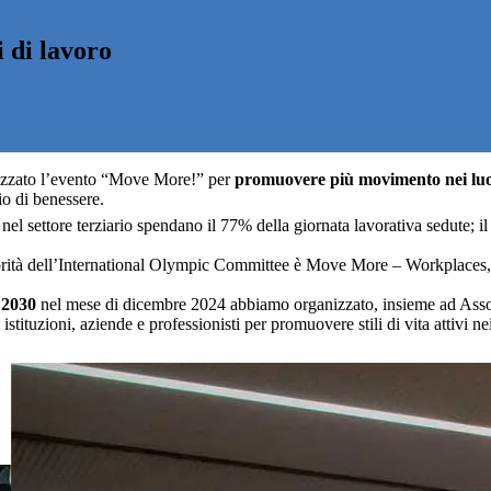
i
d
i
l
a
v
o
r
o
z
z
a
t
o
l
’
e
v
e
n
t
o
“
M
o
v
e
M
o
r
e
!
”
p
e
r
p
r
o
m
u
o
v
e
r
e
p
i
ù
m
o
v
i
m
e
n
t
o
n
e
i
l
u
i
o
d
i
b
e
n
e
s
s
e
r
e
.
 nel settore terziario spendano il 77% della giornata lavorativa sedute; 
priorità dell’International Olympic Committee è Move More – Workplaces
 2030
nel mese di dicembre 2024 abbiamo organizzato, insieme ad As
ituzioni, aziende e professionisti per promuovere stili di vita attivi nei