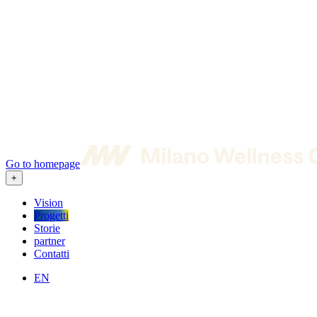
Go to homepage
+
Vision
Progetti
Storie
partner
Contatti
EN