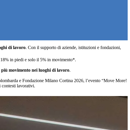
o
g
h
i
d
i
l
a
v
o
r
o
.
C
o
n
i
l
s
u
p
p
o
r
t
o
d
i
a
z
i
e
n
d
e
,
i
s
t
i
t
u
z
i
o
n
i
e
f
o
n
d
a
z
i
o
n
i
,
il 18% in piedi e solo il 5% in movimento*.
,
più movimento nei luoghi di lavoro
.
solombarda e Fondazione Milano Cortina 2026, l’evento “Move More!
 contesti lavorativi.