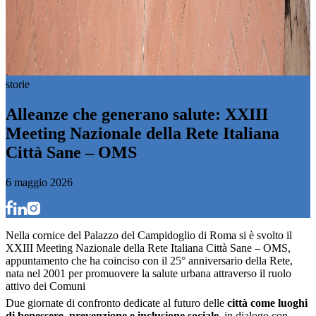
storie
A
l
l
e
a
n
z
e
c
h
e
g
e
n
e
r
a
n
o
s
a
l
u
t
e
:
X
X
I
I
I
M
e
e
t
i
n
g
N
a
z
i
o
n
a
l
e
d
e
l
l
a
R
e
t
e
I
t
a
l
i
a
n
a
C
i
t
t
à
S
a
n
e
–
O
M
S
6 maggio 2026
N
e
l
l
a
c
o
r
n
i
c
e
d
e
l
P
a
l
a
z
z
o
d
e
l
C
a
m
p
i
d
o
g
l
i
o
d
i
R
o
m
a
s
i
è
s
v
o
l
t
o
i
l
X
X
I
I
I
M
e
e
t
i
n
g
N
a
z
i
o
n
a
l
e
d
e
l
l
a
R
e
t
e
I
t
a
l
i
a
n
a
C
i
t
t
à
S
a
n
e
–
O
M
S
,
a
p
p
u
n
t
a
m
e
n
t
o
c
h
e
h
a
c
o
i
n
c
i
s
o
c
o
n
i
l
2
5
°
a
n
n
i
v
e
r
s
a
r
i
o
d
e
l
l
a
R
e
t
e
,
n
a
t
a
n
e
l
2
0
0
1
p
e
r
p
r
o
m
u
o
v
e
r
e
l
a
s
a
l
u
t
e
u
r
b
a
n
a
a
t
t
r
a
v
e
r
s
o
i
l
r
u
o
l
o
a
t
t
i
v
o
d
e
i
C
o
m
u
n
i
Due giornate di confronto dedicate al futuro delle
città come luoghi
di benessere, prevenzione e inclusione sociale
, in dialogo con